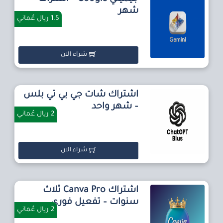
شهر
1.5 ريال عُماني
شراء الان
اشتراك شات جي بي تي بلس
– شهر واحد
2 ريال عُماني
شراء الان
اشتراك Canva Pro ثلاث
سنوات – تفعيل فوري
2 ريال عُماني